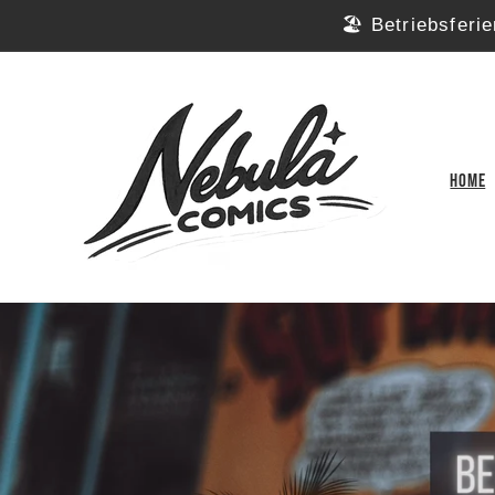
Direkt
🏖️ Betriebsferi
zum
Inhalt
Home