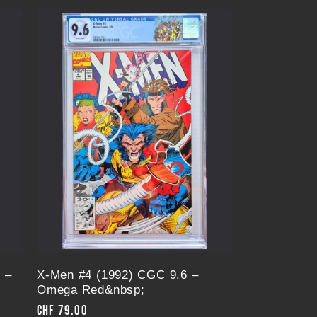
 –
X-Men #4 (1992) CGC 9.6 –
Omega Red&nbsp;
Normaler
CHF 79.00