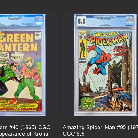
Preis
ern #40 (1965) CGC
Amazing Spider-Man #95 (19
Appearance of Krona
CGC 8.5