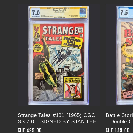
Strange Tales #131 (1965) CGC
Battle Sto
SS 7.0 – SIGNED BY STAN LEE
– Double C
Normaler
CHF 499.00
Normaler
CHF 139.00