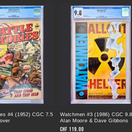
ries #4 (1952) CGC 7.5
Watchmen #3 (1986) CGC 9.8
over
Alan Moore & Dave Gibbons
Normaler
CHF 119.00