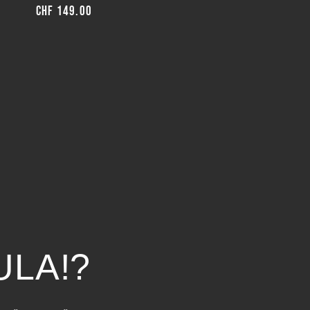
Normaler
CHF 149.00
Preis
ULA!?