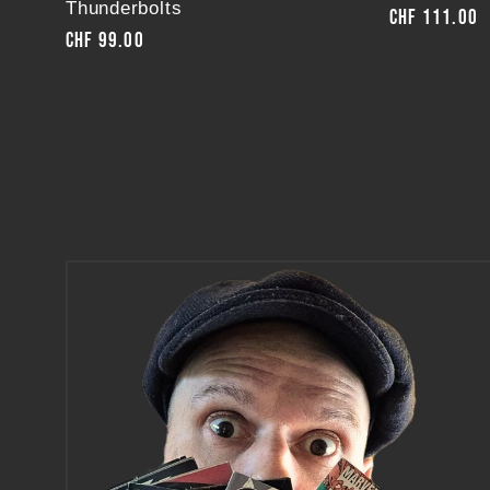
Thunderbolts
Normaler
CHF 111.00
Normaler
CHF 99.00
Preis
Preis